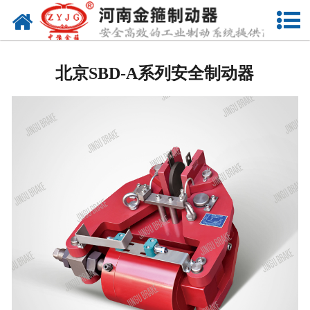
网站首页
北京鼓式制动器
北京SBD-A系列安全制动器
-
北京电力液压鼓式制动器
-
北京液压气动两用鼓式制动器
-
北京气动鼓式制动器
-
北京脚踏液压鼓式制动器
-
北京电磁铁鼓式制动器
-
北京液压鼓式制动器
-
北京防爆型电力液压鼓式制动器