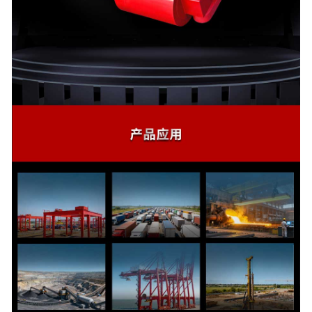
-
北京液压轮边制动器
-
北京液压夹轨器
北京驱动装置
-
北京电力液压推动器
-
北京电液推杆
-
北京液压站
北京摩擦装置