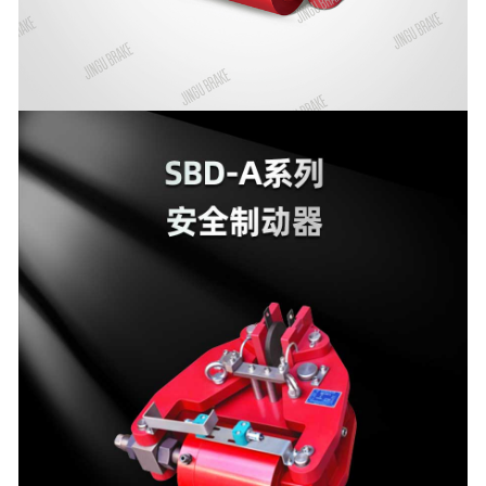
北京盘式制动器
-
北京电力液压臂盘式制动器
-
北京安全制动器
-
北京气动直动制动器
-
北京电磁失效保护盘式制动器
-
北京气动钳盘式制动器
-
北京电机盘式制动器
北京防风制动器
-
北京防风铁楔制动器