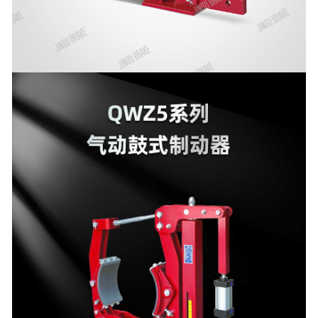
北京盘式制动器
-
北京电力液压臂盘式制动器
-
北京安全制动器
-
北京气动直动制动器
-
北京电磁失效保护盘式制动器
-
北京气动钳盘式制动器
-
北京电机盘式制动器
北京防风制动器
-
北京防风铁楔制动器