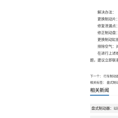
解决办法：
更换制动片：检
修复泄漏点：检
修正制动盘：如
更换制动缸部件
排除空气：对制
在进行上述维修
题，建议立即联
下一个：
行车制动
相关标签： 盘式制
相关新闻
盘式制动器：以